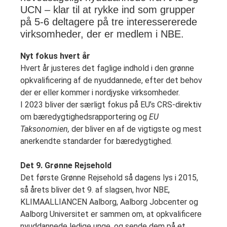
UCN – klar til at rykke ind som grupper
på 5-6 deltagere på tre interessererede
virksomheder, der er medlem i NBE.
Nyt fokus hvert år
Hvert år justeres det faglige indhold i den grønne
opkvalificering af de nyuddannede, efter det behov
der er eller kommer i nordjyske virksomheder.
I 2023 bliver der særligt fokus på EU’s CRS-direktiv
om bæredygtighedsrapportering og
EU
Taksonomien,
der bliver en af de vigtigste og mest
anerkendte standarder for bæredygtighed.
Det 9. Grønne Rejsehold
Det første Grønne Rejsehold så dagens lys i 2015,
så årets bliver det 9. af slagsen, hvor NBE,
KLIMAALLIANCEN Aalborg, Aalborg Jobcenter og
Aalborg Universitet er sammen om, at opkvalificere
nyuddannede ledige unge, og sende dem på et